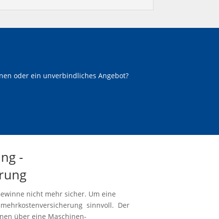
onen oder ein unverbindliches Angebot?
ng -
rung
Gewinne nicht mehr sicher. Um eine
nmehrkostenversicherung sinnvoll. Der
nen über eine Maschinen-