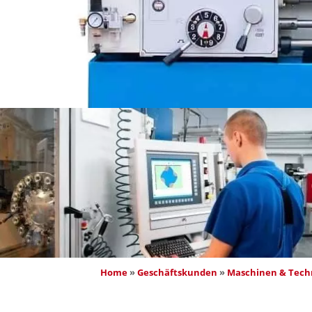
Home
 » 
Geschäftskunden
 » 
Maschinen & Tech