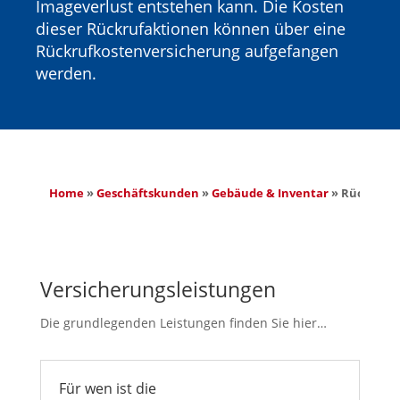
Imageverlust entstehen kann. Die Kosten
dieser Rückrufaktionen können über eine
Rückrufkostenversicherung aufgefangen
werden.
Home
 » 
Geschäftskunden
 » 
Gebäude & Inventar
 » 
Rückrufk
Versicherungsleistungen
Die grundlegenden Leistungen finden Sie hier…
Für wen ist die