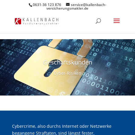
0631-36 123 876
service@kallenbach-
versicherungsmakler.de
Geschäftskunden
Cyber-Risiken
Cybercrime, also durchs Internet oder Netzwerke
begangene Straftaten, sind längst fester,