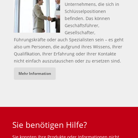
Unternehmens, die sich in
Schlüsselpositionen
befinden. Das können
Geschäftsführer,
Gesellschafter,
Führungskräfte oder auch Spezialisten sein – es geht
also um Personen, die aufgrund ihres Wissens, Ihrer
Qualifikation, Ihrer Erfahrung oder Ihrer Kontakte
nicht einfach auszutauschen oder zu ersetzen sind.
Mehr Information
Sie benötigen Hilfe?
Sie konnten Ihre Produkte oder Informationen nicht