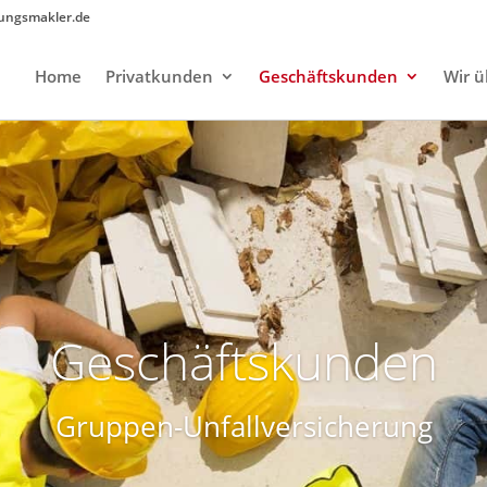
rungsmakler.de
Home
Privatkunden
Geschäftskunden
Wir ü
Geschäftskunden
Gruppen-Unfallversicherung