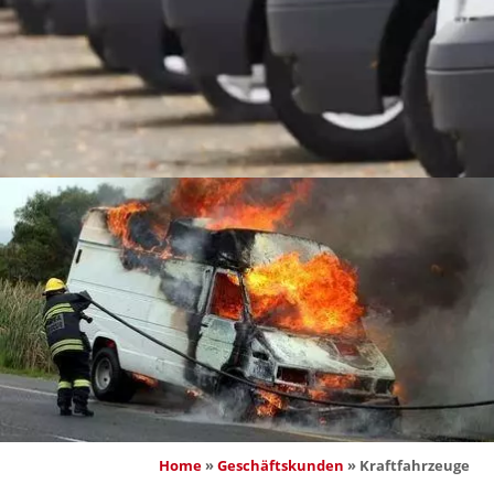
Home
 » 
Geschäftskunden
 » 
Kraftfahrzeuge