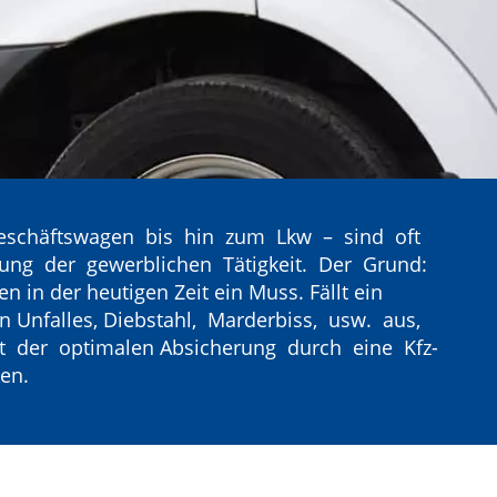
schäftswagen bis hin zum Lkw – sind oft
bung der gewerblichen Tätigkeit. Der Grund:
en in der heutigen Zeit ein Muss. Fällt ein
n Unfalles, Diebstahl, Marderbiss, usw. aus,
it der optimalen Absicherung durch eine Kfz-
en.